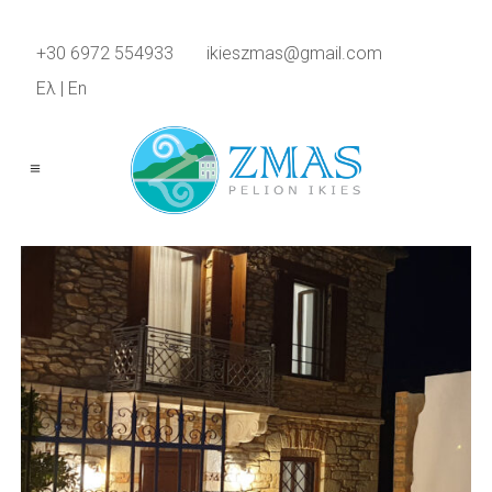
+30 6972 554933
ikieszmas@gmail.com
Ελ
|
En