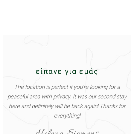
είπανε για εμάς
Awesome place, great people and perfect to get
Stunning house with excellent facilities. Friendly
The location is perfect if you’re looking for a
peaceful area with privacy. It was our second stay
away from all the daily life busyness. We stayed a
staff. I would definitely recommend Ikies Zmas
here and definitely will be back again! Thanks for
full week and out of all the accommodations to
and have every intention of coming back again
choose from on the area, we did not regret this
for a longer stay in this fabulous house.
everything!
choice a single minute.
Christina Murphy
Helena Siemens